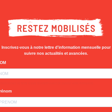
Inscrivez-vous à notre lettre d'information mensuelle pour
suivre nos actualités et avancées.
OM
rsonnalisez ce texte d'aide facultatif avant de publier votre formulaire..
rénom
rsonnalisez ce texte d'aide facultatif avant de publier votre formulaire..